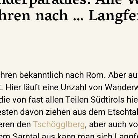
derparadies: Alle 
̈hren nach … Langf
ühren bekanntlich nach Rom. Aber a
t. Hier läuft eine Unzahl von Wande
 von fast allen Teilen Südtirols hier
esten davon ziehen aus dem Etschtal
ueren den
Tschögglberg
, aber auch v
em Sarntal aus kann man sich Lang