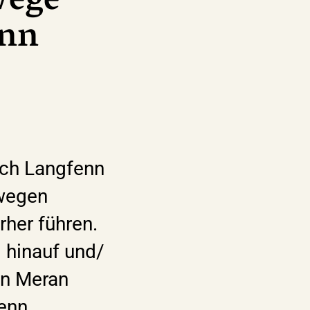
Wege
enn
uch Langfenn
rwegen
her führen.
 hinauf und/
on Meran
fenn