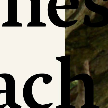
ene
ach