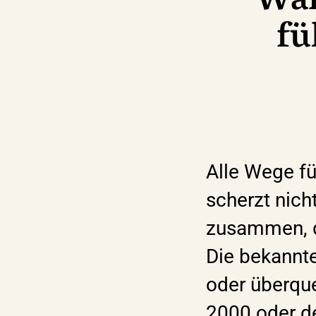
Wan
fu
Alle Wege f
scherzt nich
zusammen, die
Die bekannt
oder überq
2000 oder d